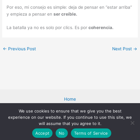
Por eso, mi consejo es simple: deja de pensar en “estar arriba”
y empieza a pensar en
ser creíble.
La batalla ya no es solo por clics. Es por
coherencia.
←
Previous Post
Next Post
→
Home
Blog
We use cookies to ensure that we give you the best
About Me
experience on our website. If you continue to use this site, we
Cookies Policy
will assume that you agree to it.
Privacy Policy
Accept
No
Terms of Service