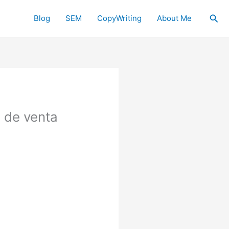
Sea
Blog
SEM
CopyWriting
About Me
 de venta