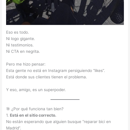
Eso es todo.
Ni logo gigante.
Ni testimonios.
Ni CTA en negrita.
Pero me hizo pensar:
Esta gente no está en Instagram persiguiendo “likes”.
Está donde sus clientes tienen el problema.
Y eso, amigo, es un superpoder.
🎯 ¿Por qué funciona tan bien?
1.
Está en el sitio correcto.
No están esperando que alguien busque “reparar bici en
Madrid”.