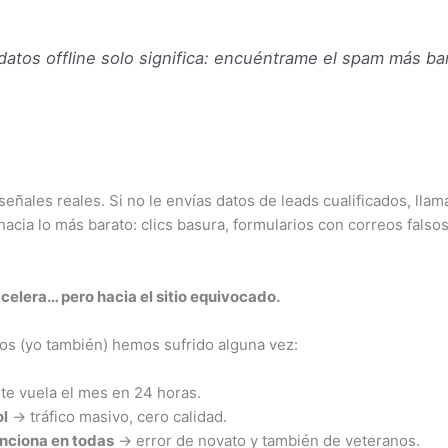
atos offline solo significa: encuéntrame el spam más bar
eñales reales. Si no le envías datos de leads cualificados, lla
cia lo más barato: clics basura, formularios con correos falso
acelera… pero hacia el sitio equivocado.
dos (yo también) hemos sufrido alguna vez:
te vuela el mes en 24 horas.
ol
→ tráfico masivo, cero calidad.
unciona en todas
→ error de novato y también de veteranos.