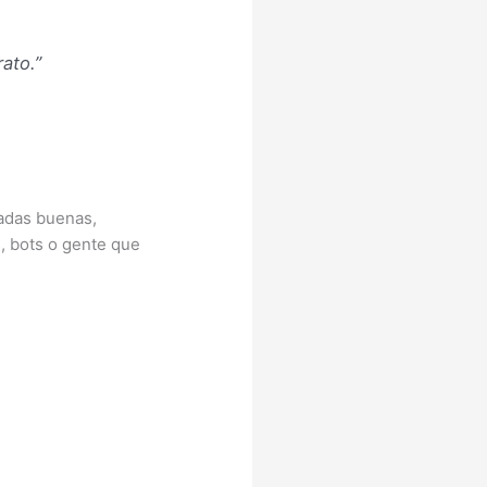
ato.”
madas buenas,
s, bots o gente que