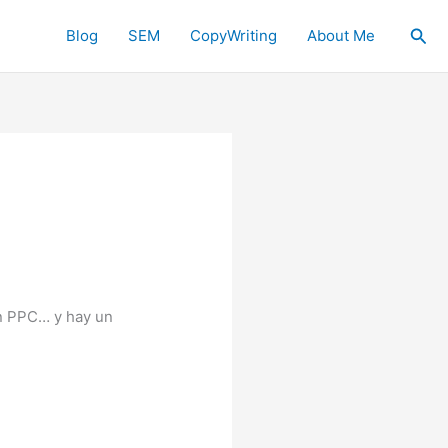
Sea
Blog
SEM
CopyWriting
About Me
en PPC… y hay un